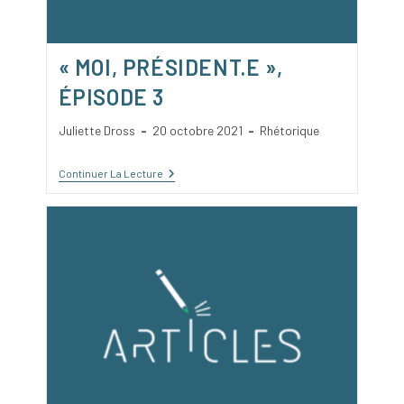
« MOI, PRÉSIDENT.E »,
ÉPISODE 3
Auteur/autrice
Publication
Post
Juliette Dross
20 octobre 2021
Rhétorique
de
publiée :
category:
la
« Moi,
Continuer La Lecture
publication :
Président.e »,
Épisode
3