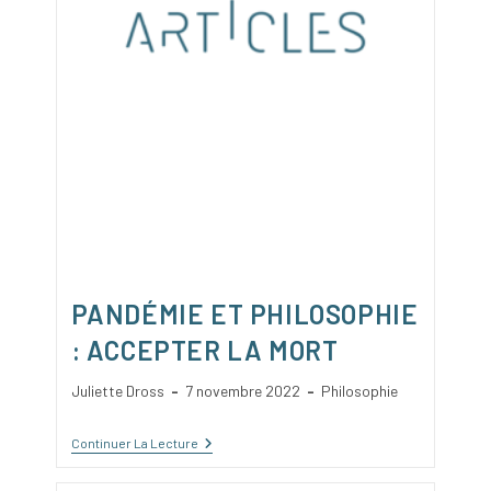
PANDÉMIE ET PHILOSOPHIE
: ACCEPTER LA MORT
Auteur/autrice
Publication
Post
Juliette Dross
7 novembre 2022
Philosophie
de
publiée :
category:
la
Pandémie
Continuer La Lecture
publication :
Et
Philosophie