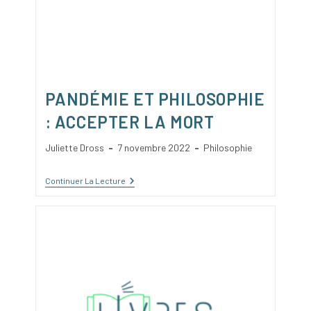
PANDÉMIE ET PHILOSOPHIE
: ACCEPTER LA MORT
Auteur/autrice
Publication
Post
Juliette Dross
7 novembre 2022
Philosophie
de
publiée :
category:
la
Pandémie
Continuer La Lecture
publication :
Et
Philosophie
:
Accepter
La
Mort