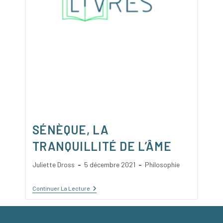
SÉNÈQUE, LA
TRANQUILLITÉ DE L’ÂME
Auteur/autrice
Publication
Post
Juliette Dross
5 décembre 2021
Philosophie
de
publiée :
category:
la
Sénèque,
Continuer La Lecture
publication :
La
Tranquillité
De
L’âme