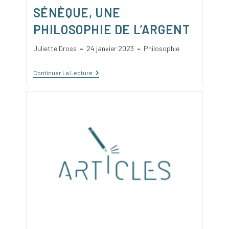
SÉNÈQUE, UNE
PHILOSOPHIE DE L’ARGENT
Auteur/autrice
Publication
Post
Juliette Dross
24 janvier 2023
Philosophie
de
publiée :
category:
la
Sénèque,
Continuer La Lecture
publication :
Une
Philosophie
De
L’argent