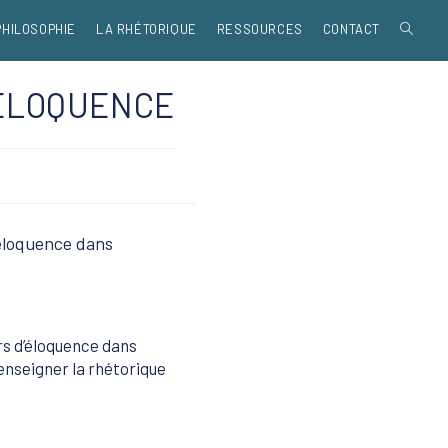
TOGGL
PHILOSOPHIE
LA RHÉTORIQUE
RESSOURCES
CONTACT
WEBSIT
’ÉLOQUENCE
SEARC
’éloquence dans
rs d’éloquence dans
’enseigner la rhétorique