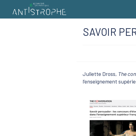
Skip
to
SAVOIR PE
content
Juliette Dross,
The con
l’enseignement supérieu