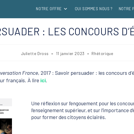
NOTRE OFFRE
QUI SOMMES NOUS ?
NOTRE 
RSUADER : LES CONCOURS D
Auteur/autrice
Publication
Post
Juliette Dross
11 janvier 2023
Rhétorique
de
publiée :
category:
la
publication :
versation
France
, 2017 : Savoir persuader : les concours d
r français. À lire
ici
.
Une réflexion sur l’engouement pour les concou
l’enseignement supérieur, et sur l’importance d
pour former des citoyens éclairés.